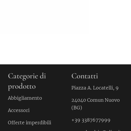
Categorie di
Contatti
prodotto
Piazza A. Locatelli, 9
Abbigliamento
24040 Comun Nuovo
(BG)
Accessori
+39 3387677999
Offerte imperdibili