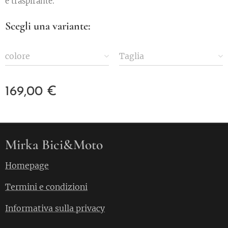
e traspirante.
Scegli una variante:
colore
Taglia
169,00
€
Mirka Bici&Moto
Homepage
Termini e condizioni
Informativa sulla privacy