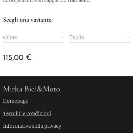
idrorepellente con cappuccio staccabile.
Scegli una variante:
colore
Taglia
115,00
€
Mirka Bici&Moto
Homepage
Termini e condizioni
Informativa sulla privacy