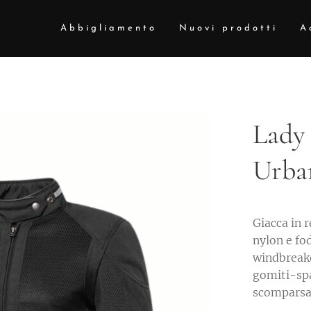
Abbigliamento
Nuovi prodotti
A
Lady
Urba
Giacca in r
nylon e fod
windbreake
gomiti-spal
scomparsa