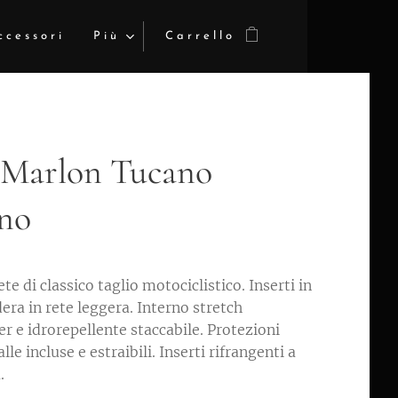
ccessori
Più
Carrello
 Marlon Tucano
no
ete di classico taglio motociclistico. Inserti in
era in rete leggera. Interno stretch
r e idrorepellente staccabile. Protezioni
le incluse e estraibili. Inserti rifrangenti a
.