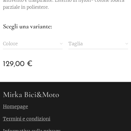
antivento e traspirante. Esterno in
nylon- cotone fodera
parziale in poliestere.
Scegli una variante:
Colore
Taglia
129,00
€
Mirka Bici&Moto
Homepage
Termini e condizioni